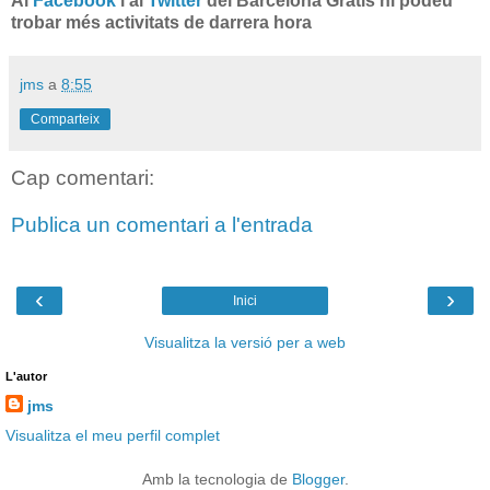
Al
Facebook
i al
Twitter
del Barcelona Gratis hi podeu
trobar més activitats de darrera hora
jms
a
8:55
Comparteix
Cap comentari:
Publica un comentari a l'entrada
‹
›
Inici
Visualitza la versió per a web
L'autor
jms
Visualitza el meu perfil complet
Amb la tecnologia de
Blogger
.