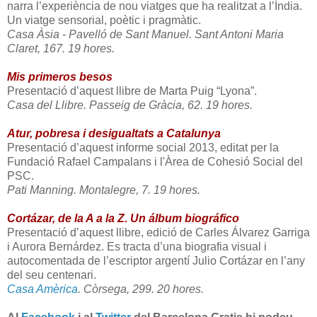
narra l’experiència de nou viatges que ha realitzat a l’Índia.
Un viatge sensorial, poètic i pragmàtic.
Casa Àsia - Pavelló de Sant Manuel. Sant Antoni Maria
Claret, 167. 19 hores.
Mis primeros besos
Presentació d’aquest llibre de Marta Puig “Lyona”.
Casa del Llibre. Passeig de Gràcia, 62. 19 hores.
Atur, pobresa i desigualtats a Catalunya
Presentació d’aquest informe social 2013, editat per la
Fundació Rafael Campalans i l'Àrea de Cohesió Social del
PSC.
Pati Manning. Montalegre, 7. 19 hores.
Cortázar, de la A a la Z. Un álbum biográfico
Presentació d’aquest llibre, edició de Carles Álvarez Garriga
i Aurora Bernárdez. Es tracta d’una biografia visual i
autocomentada de l’escriptor argentí Julio Cortázar en l’any
del seu centenari.
Casa Amèrica
. Còrsega, 299. 20 hores.