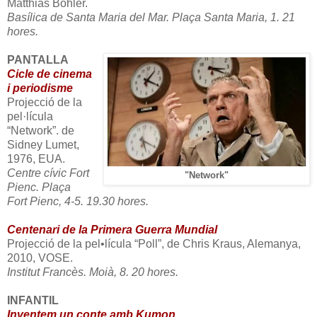
Matthias Böhler.
Basílica de Santa Maria del Mar. Plaça Santa Maria, 1. 21
hores.
PANTALLA
Cicle de cinema
i periodisme
Projecció de la
pel·lícula
“Network”. de
Sidney Lumet,
1976, EUA.
Centre cívic Fort
"Network"
Pienc. Plaça
Fort Pienc, 4-5. 19.30 hores.
Centenari de la Primera Guerra Mundial
Projecció de la pel•lícula “Poll”, de Chris Kraus, Alemanya,
2010, VOSE.
Institut Francès. Moià, 8. 20 hores.
INFANTIL
Inventem un conte amb Kumon